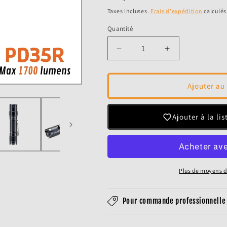
habituel
Taxes incluses.
Frais d'expédition
calculés
Quantité
Réduire
Augmenter
la
la
quantité
quantité
de
de
Ajouter au
Fenix
Fenix
PD35R
PD35R
-
-
Ajouter à la li
1700
1700
lumens
lumens
-
-
Rechargeable
Rechargeable
USB-
USB-
Plus de moyens 
C
C
-
-
Pour commande professionnelle 
Pack
Pack
complet
complet