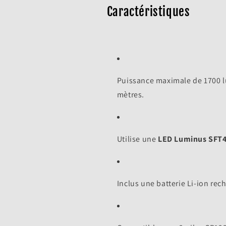
Caractéristiques
Puissance maximale de 1700 l
mètres.
Connexion requise
Utilise une
LED Luminus SFT
Connectez-vous à votre compte pour ajouter des produits à
votre liste de souhaits et afficher vos articles précédemment
Inclus une batterie Li-ion re
enregistrés.
Se connecter