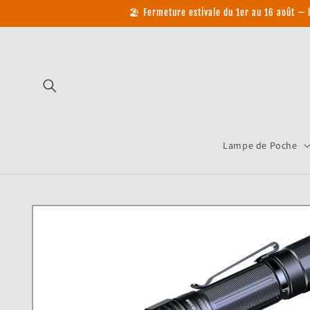
et passer
🏖️ Fermeture estivale du 1er au 16 août —
au
contenu
Lampe de Poche
Passer aux
informations
produits