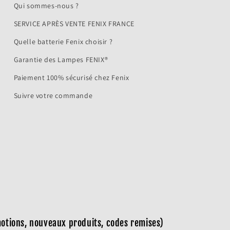
votre liste de souhaits et afficher vos articles précédemment
Qui sommes-nous ?
enregistrés.
SERVICE APRÈS VENTE FENIX FRANCE
Se connecter
Quelle batterie Fenix choisir ?
Garantie des Lampes FENIX®
Paiement 100% sécurisé chez Fenix
Suivre votre commande
omotions, nouveaux produits, codes remises)