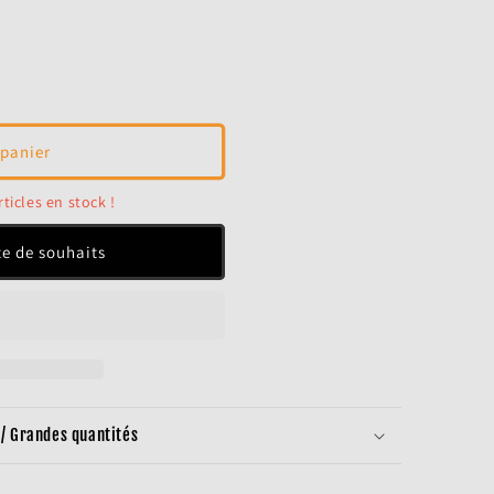
 panier
rticles en stock !
ste de souhaits
/ Grandes quantités