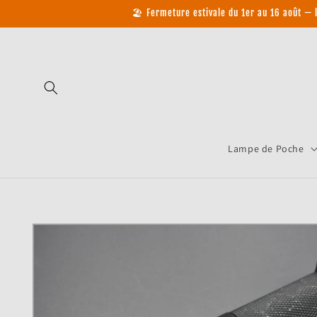
et passer
🏖️ Fermeture estivale du 1er au 16 août —
au
contenu
Lampe de Poche
Passer aux
informations
produits