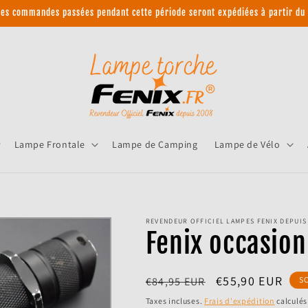
 les commandes passées pendant cette période seront expédiées à partir du 
Lampe Frontale
Lampe de Camping
Lampe de Vélo
REVENDEUR OFFICIEL LAMPES FENIX DEPUIS 
Fenix occasio
Prix
Prix
€55,90 EUR
€84,95 EUR
S
habituel
promotionnel
Taxes incluses.
Frais d'expédition
calculés